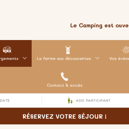
Le Camping est ouver
rgements
La ferme aux découvertes
Vos évèn
Contact & accès
RÉSERVEZ VOTRE SÉJOUR !