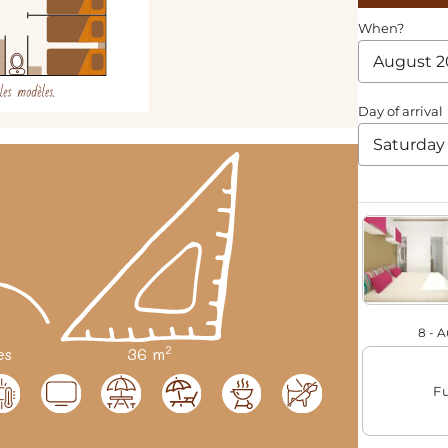
2
es
36 m