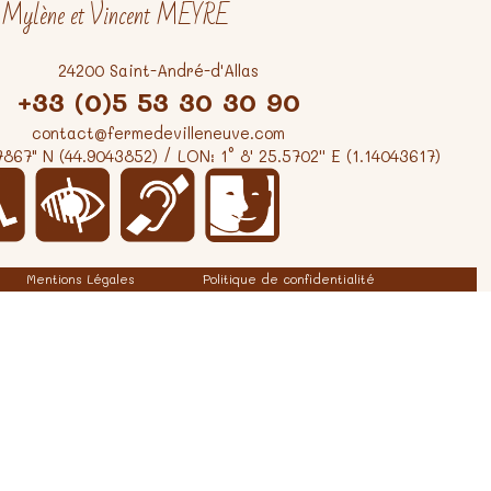
Mylène et Vincent MEYRE
24200 Saint-André-d'Allas
+33 (0)5 53 30 30 90
contact@fermedevilleneuve.com
7867" N (44.9043852) / LON: 1° 8' 25.5702'' E (1.14043617)
Mentions Légales
Politique de confidentialité